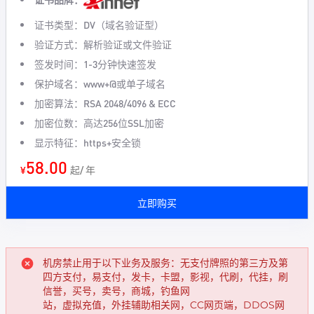
证书类型：DV（域名验证型）
验证方式：解析验证或文件验证
签发时间：1-3分钟快速签发
保护域名：www+@或单子域名
加密算法：RSA 2048/4096 & ECC
加密位数：高达256位SSL加密
显示特征：https+安全锁
58.00
¥
起/ 年
立即购买
机房禁止用于以下业务及服务：无支付牌照的第三方及第
四方支付，易支付，发卡，卡盟，影视，代刷，代挂，刷
信誉，买号，卖号，商城，钓鱼网
站，虚拟充值，外挂辅助相关网，CC网页端，DDOS网