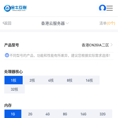
香港云服务器
返回
清单
(0个)
产品型号
香港CN2GIA二区
不同型号的产品，功能和性能有所差异，建议您根据实际需求选择！
处理器核心
1核
2核
4核
8核
16核
32核
内存
1G
2G
4G
8G
16G
32G